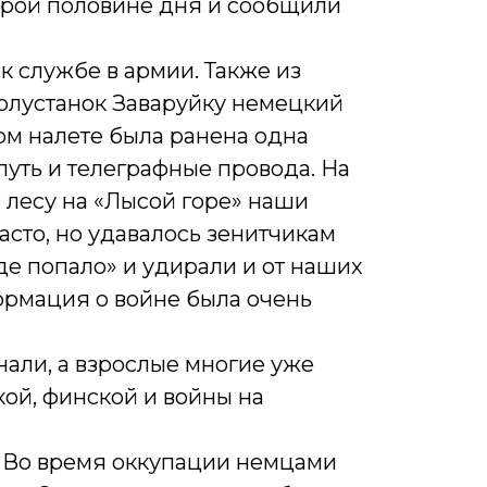
орой половине дня и сообщили
 службе в армии. Также из
олустанок Заваруйку немецкий
ом налете была ранена одна
уть и телеграфные провода. На
 лесу на «Лысой горе» наши
асто, но удавалось зенитчикам
де попало» и удирали и от наших
формация о войне была очень
нали, а взрослые многие уже
кой, финской и войны на
. Во время оккупации немцами