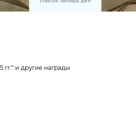
список личных дел
 гг." и другие награды