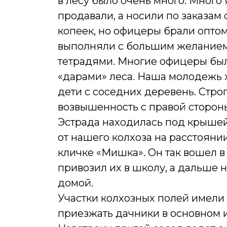
в лесу было очень много. Много
продавали, а носили по заказам 
копеек, но офицеры брали оптом
выполняли с большим желанием.
тетрадями. Многие офицеры были
«дарами» леса. Наша молодежь х
дети с соседних деревень. Стро
возвышенность с правой стороны
Эстрада находилась под крышей,
от нашего колхоза на расстоян
кличке «Мишка». Он так вошел в
привозил их в школу, а дальше 
домой.
Участки колхозных полей имели
приезжать дачники в основном и