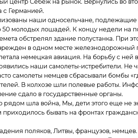
ый центр Себеж на рынок. Вернулись во вт
а с Германией.
лизованы наши односельчане, подлежащие к
 50 молодых лошадей. К концу недели на п
емета обстрелял здание полустанка. При эт
врежден в одном месте железнодорожный п
тала немецкая авиация. На борьбу с ней в
оявились наши самолеты-истребители. Не ч
асто самолеты немцев сбрасывали бомбы «г
ителей. В колхозе шли полевые работы. Ин
ение сдало в государственные органы.
о рядом шла война, Мы, дети этого еще не з
им приходилось бывать на фронтах гражданс
адения поляков, Литвы, французов, немцев