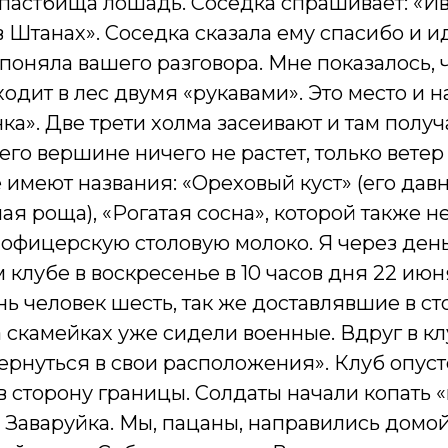
 пастбища лошадь. Соседка спрашивает: «Ив
«в Штанах». Соседка сказала ему спасибо и 
 поняла вашего разговора. Мне показалось, ч
 входит в лес двумя «рукавами». Это место и
ка». Две трети холма засеивают и там полу
его вершине ничего не растет, только ветер
е имеют названия: «Ореховый куст» (его давн
ая роща), «Рогатая сосна», которой также не
 офицерскую столовую молоко. Я через день
м клубе в воскресенье в 10 часов дня 22 июн
ь человек шесть, так же доставлявшие в ст
а скамейках уже сидели военные. Вдруг в 
вернуться в свои расположения». Клуб опу
 сторону границы. Солдаты начали копать «
а Заваруйка. Мы, пацаны, направились домо