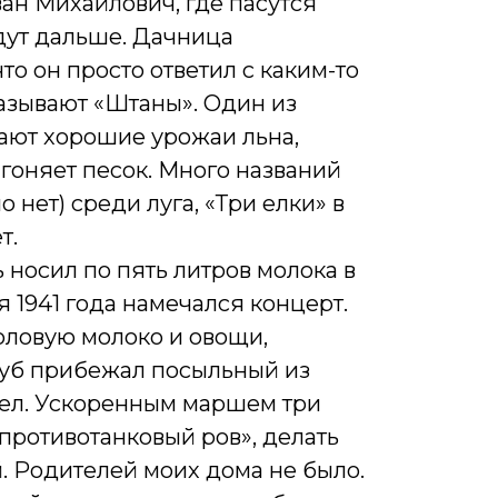
ан Михайлович, где пасутся
идут дальше. Дачница
то он просто ответил с каким-то
 называют «Штаны». Один из
чают хорошие урожаи льна,
 гоняет песок. Много названий
о нет) среди луга, «Три елки» в
т.
 носил по пять литров молока в
я 1941 года намечался концерт.
оловую молоко и овощи,
клуб прибежал посыльный из
стел. Ускоренным маршем три
противотанковый ров», делать
й. Родителей моих дома не было.