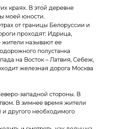
тих краях. В этой деревне
ды моей юности.
трах от границы Белоруссии и
ороги проходят: Идрица,
е жители называют ее
нодорожного полустанка
пада на Восток – Латвия, Себеж,
оходит железная дорога Москва
 Северо-западной стороны. В
твом. В зимнее время жители
й и другого необходимого
ходить и смотреть, как дедушка