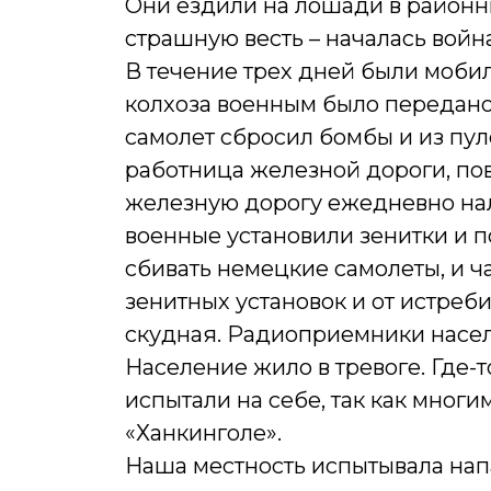
Они ездили на лошади в районн
страшную весть – началась войн
В течение трех дней были моби
колхоза военным было передано
самолет сбросил бомбы и из пул
работница железной дороги, по
железную дорогу ежедневно нале
военные установили зенитки и п
сбивать немецкие самолеты, и ч
зенитных установок и от истреб
скудная. Радиоприемники насел
Население жило в тревоге. Где-т
испытали на себе, так как мног
«Ханкинголе».
Наша местность испытывала нап