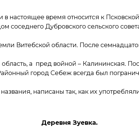
 в настоящее время относится к Псковской 
дом соседнего Дубровского сельского совета
емли Витебской области. После семнадцато
 область, а пред войной – Калининская. По
 Районный город Себеж всегда был пограни
названия, написаны так, как их употребля
Деревня Зуевка.