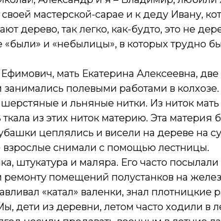
в своей мастерской-сарае и к деду Ивану, 
ют дерево, так легко, как-будто, это не дер
 «были» и «небылицы», в которых трудно был
 Ефимович, мать Екатерина Алексеевна, две
 занимались полевыми работами в колхозе
 шерстяные и льняные нитки. Из ниток мать
 ткала из этих ниток материю. Эта материя
убашки цеплялись и висели на дереве на сук
г» взрослые снимали с помощью лестницы.
а, штукатура и маляра. Его часто посылали
 ремонту помещений полустанков на желез
авливал «катал» валенки, знал плотницкие 
ы, дети из деревни, летом часто ходили в л