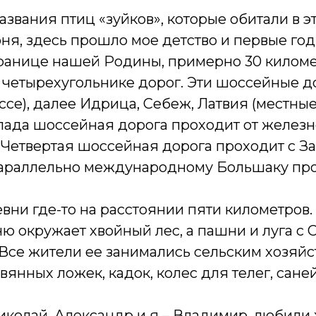
азвания птиц «зуйков», которые обитали в э
юня, здесь прошло мое детство и первые го
ранице нашей Родины, примерно 30 киломе
В четырехугольнике дорог. Эти шоссейные д
се), далее Идрица, Себеж, Латвия (местны
пада шоссейная дорога проходит от желез
 Четвертая шоссейная дорога проходит с За
 Параллельно международному Большаку пр
евни где-то на расстоянии пяти километров.
ню окружает хвойный лес, а пашни и луга с
 Все жители ее занимались сельским хозяйс
янных ложек, кадок, колес для телег, сане
иколай, Александр и я – Владимир, любили 