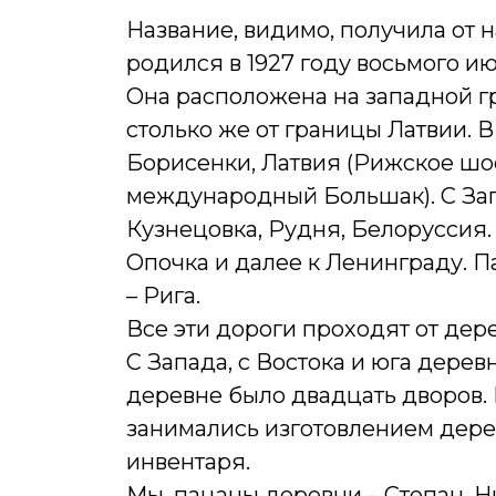
Название, видимо, получила от н
родился в 1927 году восьмого и
Она расположена на западной г
столько же от границы Латвии. 
Борисенки, Латвия (Рижское шос
международный Большак). С За
Кузнецовка, Рудня, Белоруссия.
Опочка и далее к Ленинграду.
– Рига.
Все эти дороги проходят от дер
С Запада, с Востока и юга дерев
деревне было двадцать дворов.
занимались изготовлением дерев
инвентаря.
Мы, пацаны деревни – Степан, Н