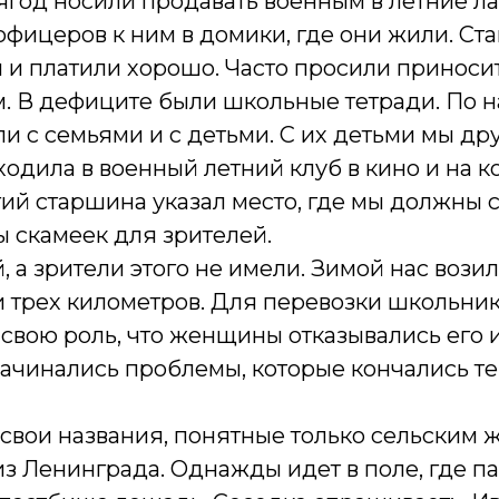
 ягод носили продавать военным в летние ла
офицеров к ним в домики, где они жили. Ста
 и платили хорошо. Часто просили приносит
 В дефиците были школьные тетради. По н
 с семьями и с детьми. С их детьми мы дру
одила в военный летний клуб в кино и на к
гий старшина указал место, где мы должны 
 скамеек для зрителей.
 а зрители этого не имели. Зимой нас возил
ии трех километров. Для перевозки школьни
 свою роль, что женщины отказывались его 
начинались проблемы, которые кончались те
 свои названия, понятные только сельским
з Ленинграда. Однажды идет в поле, где па