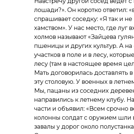
Навстречу другой сосед ведет с
лошади?». Он коротко ответил: 
спрашивает соседку: «Я так и не
хамством». У нас место, где луг
холмов называют «Зайцева гулян
пшеницы и других культур. А на 
участков в поле и в лесу, которы
лесу (там в настоящее время цел
Мать договорилась доставлять в
эту столовую. У военных в летне
Мы, пацаны из соседних деревен
направились к летнему клубу. Н
части и объявил: «Всем срочно 
колонны солдат с оружием шли в
завалы у дорог около полустанк