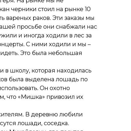
геря. На рынке мы не
кан черники стоил на рынке 10
ь вареных раков. Эти заказы мы
ашей просьбе они снабжали нас
жили и иногда ходили в лес за
онцерты. С ними ходили и мы –
сидеть. Это была небольшая
и в школу, которая находилась
ков была выделена лошадь по
использовать. Он охотно
м, что «Мишка» привозил их
 жителям. В деревню любили
сутся лошади, соседка.