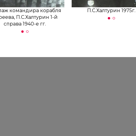
паж командира корабля
Экипаж командира кораб
П.С.Халтурин 1975г.
еева, П.С.Халтурин 1-й
Киреева, П.С.Халтурин 1-
справа 1940-е гг.
справа 1940-е гг.