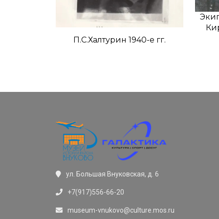
Эки
Кир
П.С.Халтурин 1940-е гг.
ул. Большая Внуковская, д. 6
+7(917)556-66-20
museum-vnukovo@culture.mos.ru