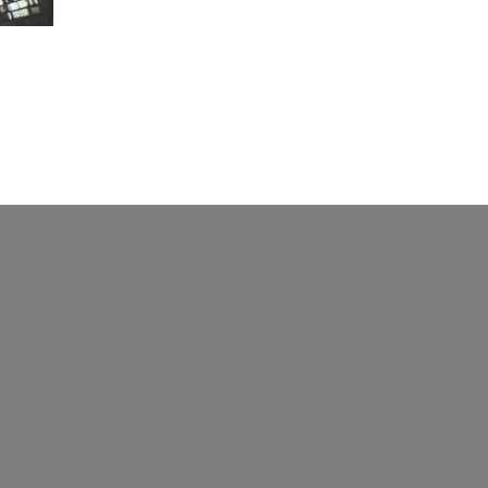
ля
П.С.Халтурин 1975г.
й