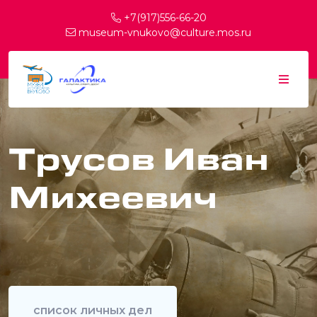
+7(917)556-66-20
museum-vnukovo@culture.mos.ru
Трусов Иван
Михеевич
список личных дел