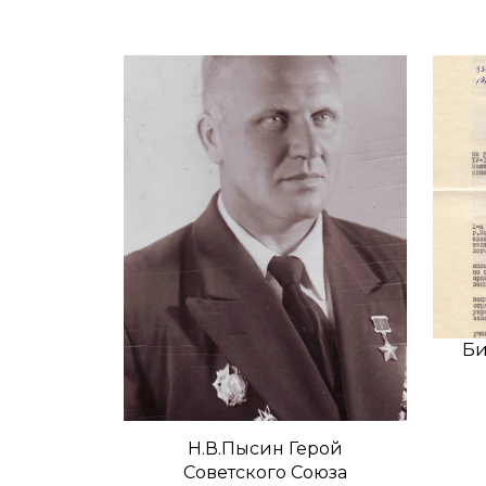
Би
Н.В.Пысин Герой
Советского Союза