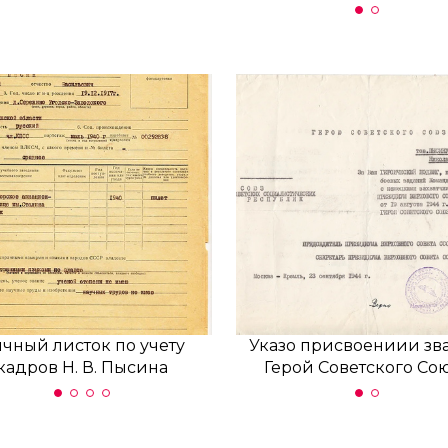
чный листок по учету
Личный листок по учету
Указо присвоениии зв
кадров Н. В. Пысина
кадров Н. В. Пысина
Герой Советского Со