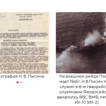
ография Н. В. Пысина
Биография Н. В. Пысина
На внешнем рейде Пи
март 1945г. Н.В.Пысин 
служил в 8-м гвардей
штурмовом Феодосий
авиаполку ВВС ВМФ, лет
Ил-10 (Ил-2)