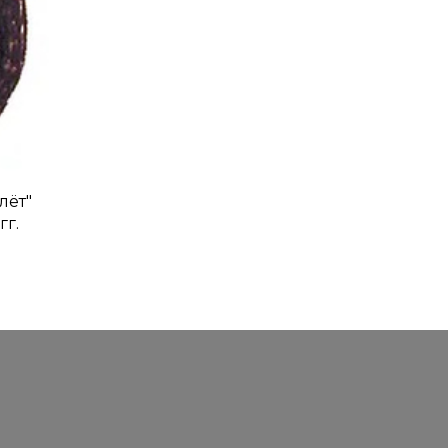
лёт"
гг.