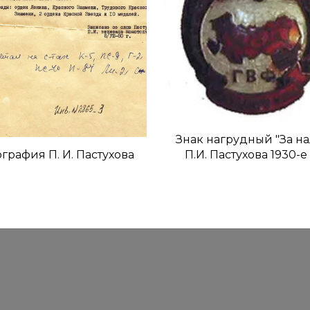
ятия инженерно-
ического состава в
вском центральном
Знак нагрудный "За на
орту Ходынка 1933г.
графия П. И. Пастухова
П.И. Пастухова 1930-е 