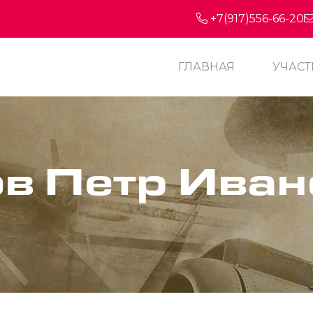
+7(917)556-66-20
ГЛАВНАЯ
УЧАС
в Петр Иван