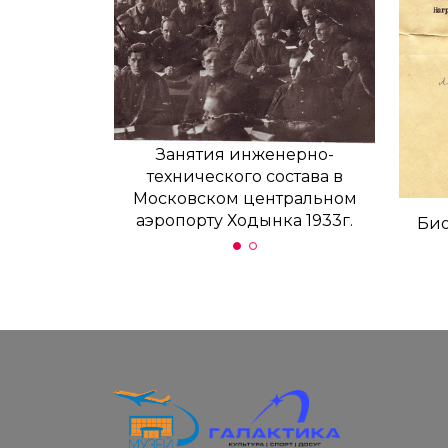
Занятия инженерно-
Зан
технического состава в
техн
Московском центральном
Моско
аэропорту Ходынка 1933г.
аэроп
Био