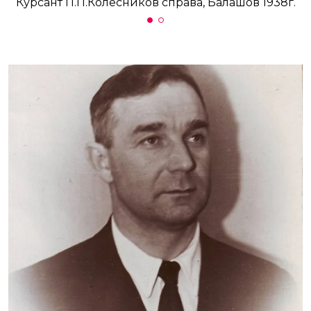
Курсант П.П.Колесников справа, Балашов 1938г.