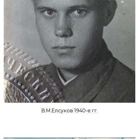
В.М.Елсуков 1940-е гг.